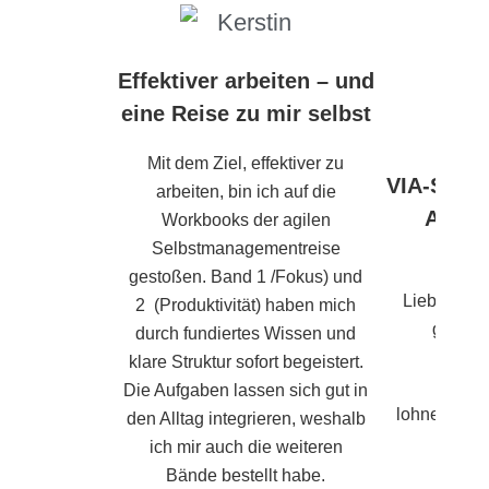
Effektiver arbeiten – und
eine Reise zu mir selbst
Mit dem Ziel, effektiver zu
VIA-Stärk
arbeiten, bin ich auf die
Agile
Workbooks der agilen
Selbstmanagementreise
B
gestoßen. Band 1 /Fokus) und
Liebe Claud
2 (Produktivität) haben mich
geniale
durch fundiertes Wissen und
entwic
klare Struktur sofort begeistert.
War w
Die Aufgaben lassen sich gut in
lohnenswert
den Alltag integrieren, weshalb
ich mir auch die weiteren
Car
Bände bestellt habe.