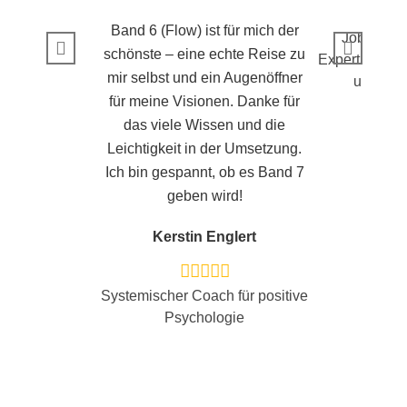
Band 6 (Flow) ist für mich der
Job und B
schönste – eine echte Reise zu
Expertin für 
mir selbst und ein Augenöffner
und (Neu
für meine Visionen. Danke für
das viele Wissen und die
Leichtigkeit in der Umsetzung.
Ich bin gespannt, ob es Band 7
geben wird!
Kerstin Englert
Systemischer Coach für positive
Psychologie