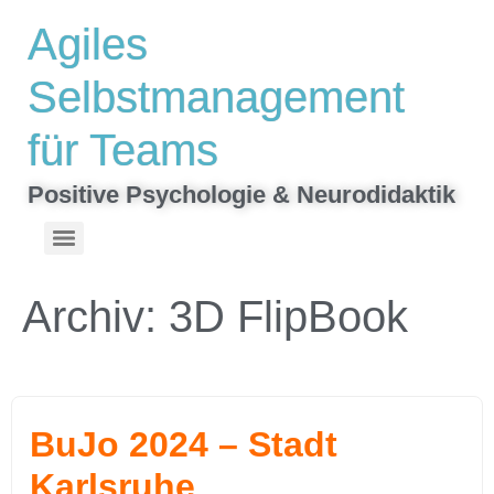
Inhalt
Agiles
springen
Selbstmanagement
für Teams
Positive Psychologie & Neurodidaktik
Top-Stärken finden & gezielt mit Teamrollen nutzen | VIA-Stärken-Spiel
Hinterlassen was bleibt – Ein interaktiver Roman zum Mitschreiben
Archiv:
3D FlipBook
BuJo 2024 – Stadt
Karlsruhe