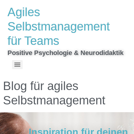
Inhalt
Agiles
springen
Selbstmanagement
für Teams
Positive Psychologie & Neurodidaktik
Top-Stärken finden & gezielt mit Teamrollen nutzen | VIA-Stärken-Spiel
Hinterlassen was bleibt – Ein interaktiver Roman zum Mitschreiben
Blog für agiles
Selbstmanagement
Inspiration für deinen