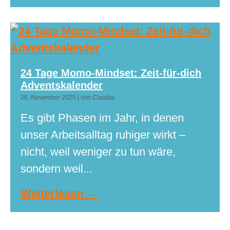
24 Tage Momo-Mindset: Zeit-für-dich
Adventskalender
26. November 2025
|
von Claudia
Es gibt Phasen im Jahr, in denen
unser Arbeitsalltag ruhiger wirkt –
nicht, weil weniger zu tun wäre,
sondern weil...
Weiterlesen →