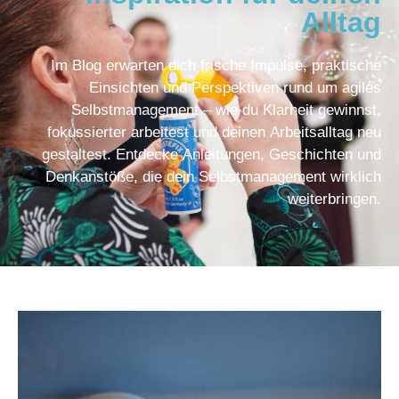
Alltag
Im Blog erwarten dich frische Impulse, praktische
Einsichten und Perspektiven rund um agiles
Selbstmanagement – wie du Klarheit gewinnst,
fokussierter arbeitest und deinen Arbeitsalltag neu
gestaltest. Entdecke Anleitungen, Geschichten und
Denkanstöße, die dein Selbstmanagement wirklich
weiterbringen.