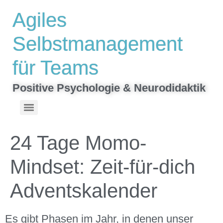
Inhalt
Agiles
springen
Selbstmanagement
für Teams
Positive Psychologie & Neurodidaktik
Top-Stärken finden & gezielt mit Teamrollen nutzen | VIA-Stärken-Spiel
Hinterlassen was bleibt – Ein interaktiver Roman zum Mitschreiben
24 Tage Momo-
Mindset: Zeit-für-dich
Adventskalender
Es gibt Phasen im Jahr, in denen unser