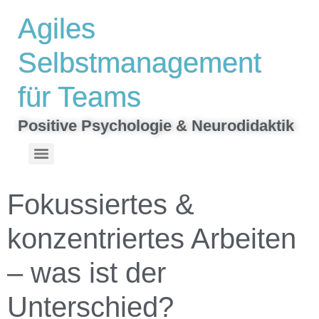
Inhalt
Agiles
springen
Selbstmanagement
für Teams
Positive Psychologie & Neurodidaktik
Top-Stärken finden & gezielt mit Teamrollen nutzen | VIA-Stärken-Spiel
Hinterlassen was bleibt – Ein interaktiver Roman zum Mitschreiben
Fokussiertes &
konzentriertes Arbeiten
– was ist der
Unterschied?​